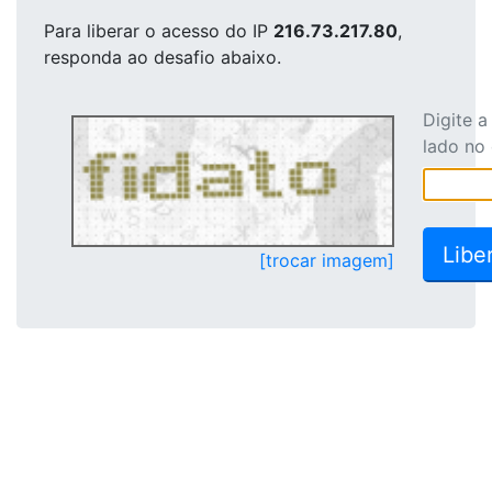
Para liberar o acesso
do IP
216.73.217.80
,
responda ao desafio abaixo.
Digite 
lado no
[trocar imagem]