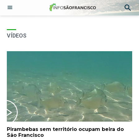
Abrir
Pesqu
Menu
Ir
para
o
VÍDEOS
conteúdo
Pirambebas sem território ocupam beira do
São Francisco