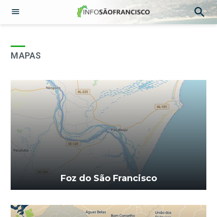
Abrir
Pesqu
Menu
Ir
para
o
MAPAS
conteúdo
Foz do São Francisco