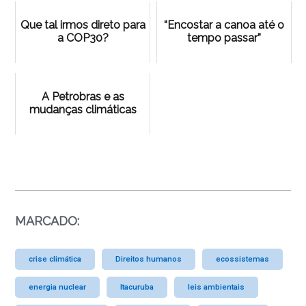
Que tal irmos direto para
“Encostar a canoa até o
a COP30?
tempo passar”
A Petrobras e as
mudanças climáticas
MARCADO:
crise climática
Direitos humanos
ecossistemas
energia nuclear
Itacuruba
leis ambientais