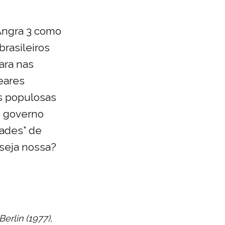
 Angra 3 como
brasileiros
ara nas
eares
is populosas
e governo
dades” de
 seja nossa?
erlin (1977),