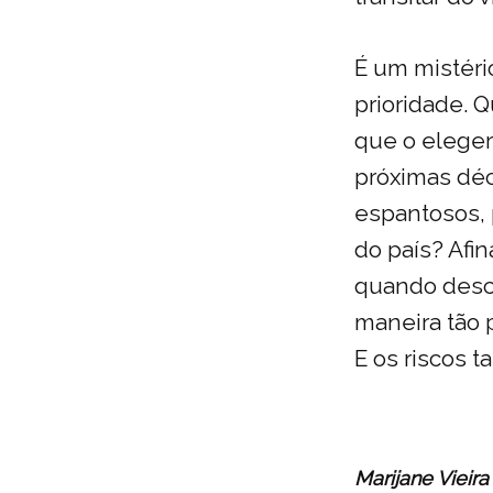
É um mistéri
prioridade. Q
que o eleger
próximas déc
espantosos, 
do país? Afi
quando desco
maneira tão 
E os riscos
Marijane Vieir