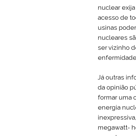
nuclear exija
acesso de t
usinas podem
nucleares sã
ser vizinho 
enfermidades
Já outras in
da opinião p
formar uma op
energia nucl
inexpressiva
megawatt- ho