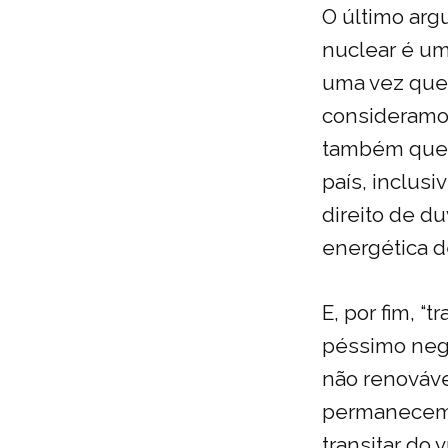
O último arg
nuclear é um
uma vez que 
consideramos
também quere
país, inclusi
direito de d
energética d
E, por fim, “
péssimo neg
não renováve
permanecem p
transitar do 