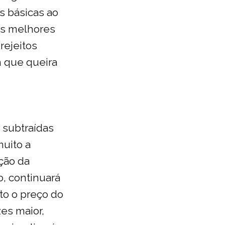
as básicas ao
as melhores
rejeitos
 que queira
 subtraídas
muito a
ição da
o, continuará
to o preço do
es maior,