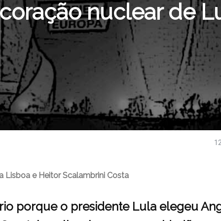
coração nuclear de L
Composição:
InfoSãoFrancisco
12
ra Lisboa e Heitor Scalambrini Costa
rio porque o presidente Lula elegeu An