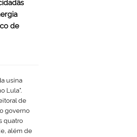
 cidadãs
ergia
sco de
da usina
o Lula”.
itoral de
ro governo
s quatro
de, além de