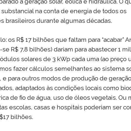
rado a geração solar, eólica e hidráulica. O q
ubstancial na conta de energia de todos os
 brasileiros durante algumas décadas.
o: os R$ 17 bilhões que faltam para “acabar” An
-se R$ 7,8 bilhões) dariam para abastecer 1 mi
dulos solares de 3 kWp cada uma (ao preço u
íamos fazer cálculos semelhantes ao sistema s
s, e para outros modos de produção de geraçã
ados, adaptados às condições locais como bio
rica de fio de água, uso de óleos vegetais. O
as escolas, casas e hospitais poderiam ser co
17 bilhões.