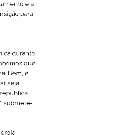
tamento e à
ansição para
mica durante
cobrimos que
ma. Bem, é
ar seja
república
s”, submetê-
nergia