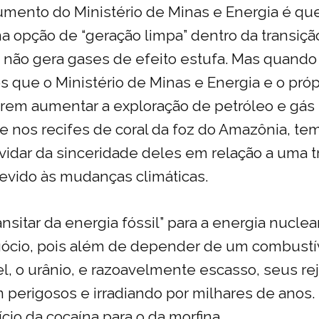
umento do Ministério de Minas e Energia é qu
a opção de “geração limpa” dentro da transiçã
não gera gases de efeito estufa. Mas quando
 que o Ministério de Minas e Energia e o própr
m aumentar a exploração de petróleo e gás 
ve nos recifes de coral da foz do Amazônia, te
uvidar da sinceridade deles em relação a uma t
evido às mudanças climáticas.
transitar da energia fóssil” para a energia nucle
ócio, pois além de depender de um combust
l, o urânio, e razoavelmente escasso, seus rej
erigosos e irradiando por milhares de anos.
vício da cocaína para o da morfina.