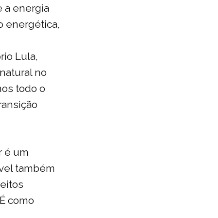
e a energia
o energética,
io Lula,
natural no
mos todo o
ransição
ar é um
ível também
eitos
 É como