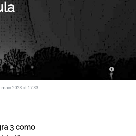
ula
 maio 2023 at 17:33
gra 3 como