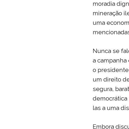
moradia dign
mineração il
uma economia
mencionadas
Nunca se fal
a campanha e
o presidente
um direito d
segura, bara
democrática 
las a uma di
Embora discu