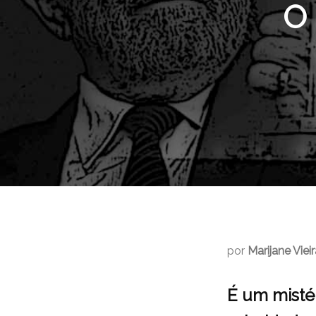
O 
por
Marijane Viei
É um misté