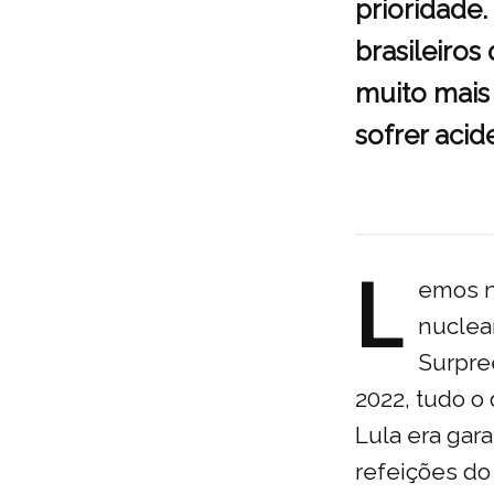
prioridade.
brasileiro
muito mais 
sofrer acid
L
emos n
nuclear
Surpre
2022, tudo o
Lula era gara
refeições do