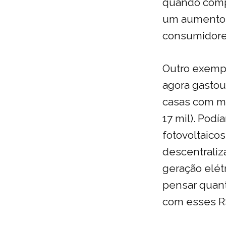
quando compa
um aumento s
consumidores
Outro exempl
agora gastou
casas com mó
17 mil). Pod
fotovoltaico
descentraliz
geração elét
pensar quant
com esses R$