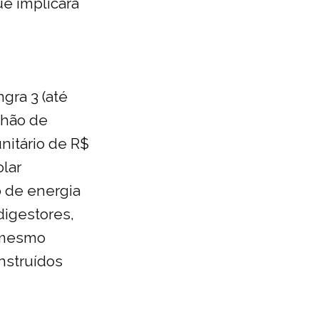
ue implicará
gra 3 (até
lhão de
nitário de R$
olar
o de energia
digestores,
u mesmo
nstruídos