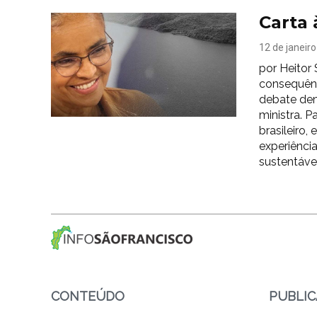
Carta 
12 de janeir
por Heitor
consequênc
debate dem
ministra. 
brasileiro,
experiênci
sustentável
CONTEÚDO
PUBLI