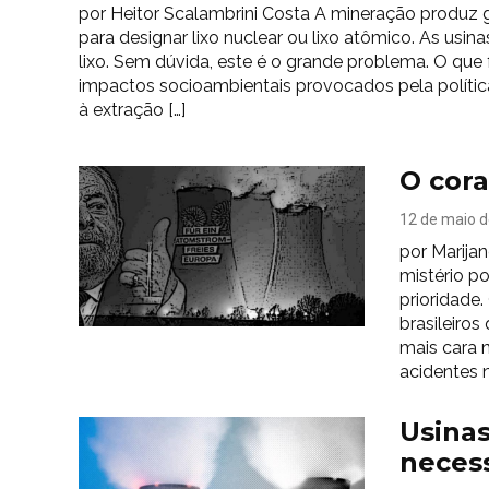
por Heitor Scalambrini Costa A mineração produz g
para designar lixo nuclear ou lixo atômico. As u
lixo. Sem dúvida, este é o grande problema. O que 
impactos socioambientais provocados pela política
à extração […]
O cora
12 de maio 
por Marijan
mistério p
prioridade.
brasileiro
mais cara n
acidentes 
Usinas
neces