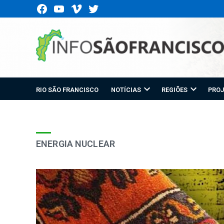
Ir
facebook
youtube
vimeo
twitter
para
o
conteúdo
RIO SÃO FRANCISCO
NOTÍCIAS
REGIÕES
PROJ
ENERGIA NUCLEAR