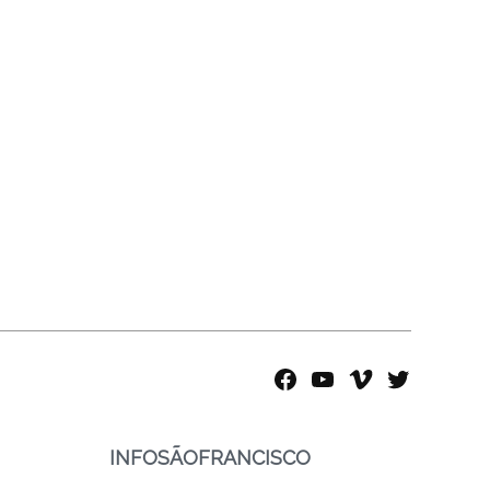
facebook
youtube
vimeo
twitter
INFOSÃOFRANCISCO