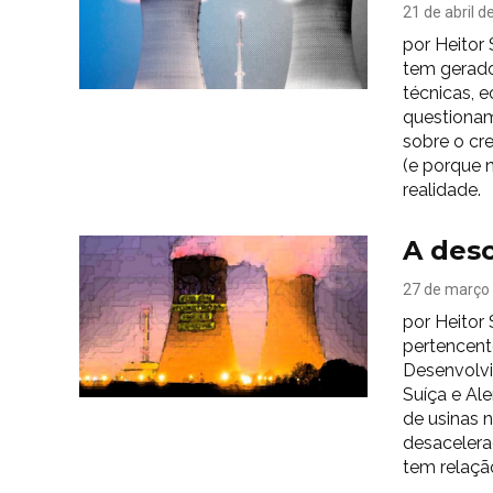
21 de abril d
por Heitor 
tem gerado
técnicas, 
questionam
sobre o cr
(e porque 
realidade. 
A desc
27 de março
por Heitor
pertencent
Desenvolvi
Suíça e Al
de usinas 
desacelera
tem relação