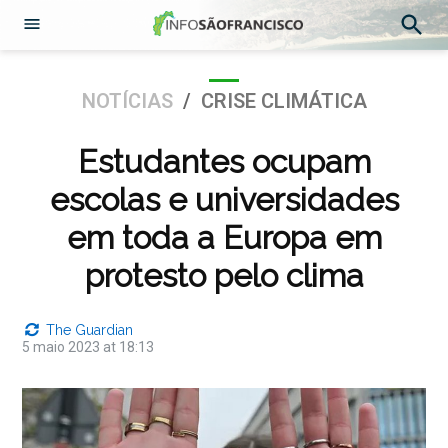
Abrir
Pesqu
Menu
Ir
para
POSTADO
NOTÍCIAS
/
CRISE CLIMÁTICA
o
EM
conteúdo
Estudantes ocupam
escolas e universidades
em toda a Europa em
protesto pelo clima
The Guardian
5 maio 2023 at 18:13