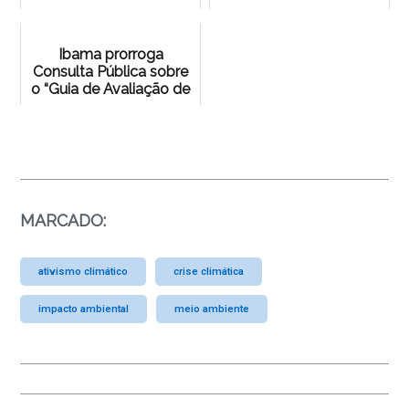
LAI
Ibama prorroga
Consulta Pública sobre
o “Guia de Avaliação de
Impacto Ambiental:
Relação Causal de R...
MARCADO:
ativismo climático
crise climática
impacto ambiental
meio ambiente