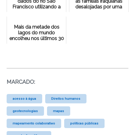
dados do rio São
as famílias iraquianas
Francisco utilizando a
desalojadas por uma
LAI
barragem – e
desabrigadas há 40
ano...
Mais da metade dos
lagos do mundo
encolheu nos últimos 30
anos, diz estudo
MARCADO:
acesso à água
Direitos humanos
geotecnologias
mapas
mapeamento colaborativo
políticas públicas