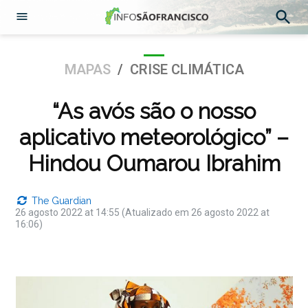
Abrir
Pesqu
Menu
Ir
para
POSTADO
MAPAS
/
CRISE CLIMÁTICA
o
EM
conteúdo
“As avós são o nosso
aplicativo meteorológico” –
Hindou Oumarou Ibrahim
The Guardian
26 agosto 2022 at 14:55
(Atualizado em 26 agosto 2022 at
16:06)