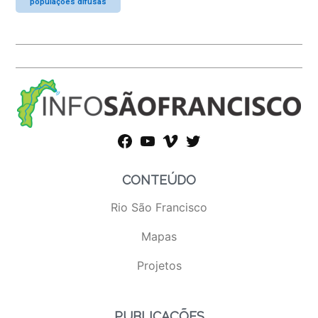
populações difusas
facebook
youtube
vimeo
twitter
CONTEÚDO
Rio São Francisco
Mapas
Projetos
PUBLICAÇÕES