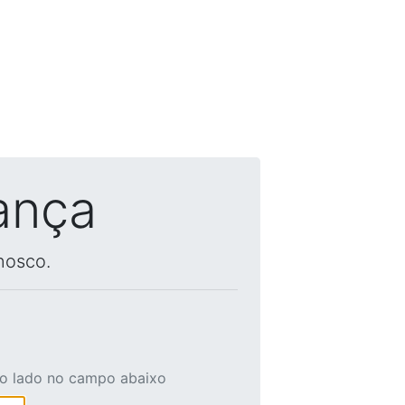
ança
nosco.
ao lado no campo abaixo