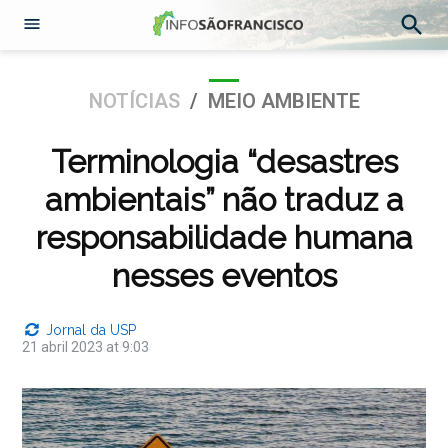
Abrir
Pesqu
Menu
Ir
para
POSTADO
NOTÍCIAS
/
MEIO AMBIENTE
o
EM
conteúdo
Terminologia “desastres
ambientais” não traduz a
responsabilidade humana
nesses eventos
Jornal da USP
21 abril 2023 at 9:03