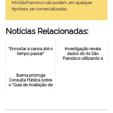
InfoSãoFrancisco não podem, em qualquer
hipótese, ser comercializadas.
Notícias Relacionadas:
“Encostar a canoa até o
Investigação revela
tempo passar”
dados do rio São
Francisco utilizando a
LAI
Ibama prorroga
Consulta Pública sobre
o “Guia de Avaliação de
Impacto Ambiental:
Relação Causal de R...