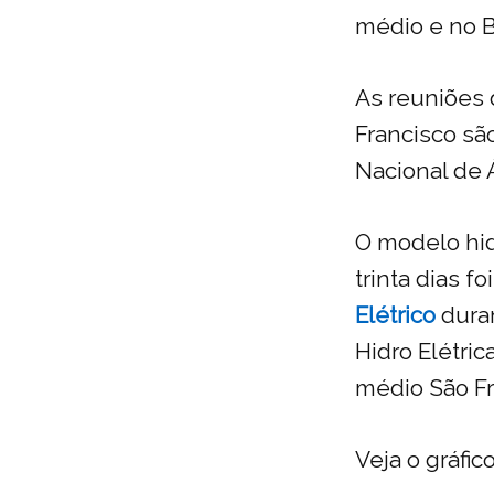
médio e no B
As reuniões
Francisco sã
Nacional de
O modelo hid
trinta dias fo
Elétrico
duran
Hidro Elétri
médio São Fr
Veja o gráfic