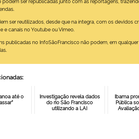
ó podem ser republicadas junto com as reportagens, trazend
gendas.
em ser reutilizados, desde que na íntegra, com os devidos cré
te e canais no Youtube ou Vimeo.
ns publicadas no InfoSãoFrancisco não podem, em qualquer 
as.
cionadas:
anoa até o
Investigação revela dados
Ibama pro
assar”
do rio São Francisco
Pública so
utilizando a LAI
Avaliaçã
Ambiental:
d