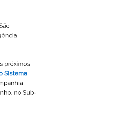
 São
gência
os próximos
o Sistema
ompanhia
inho, no Sub-