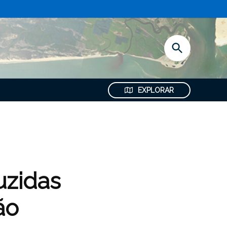
Abrir
Pesquisa
EXPLORAR
uzidas
ão