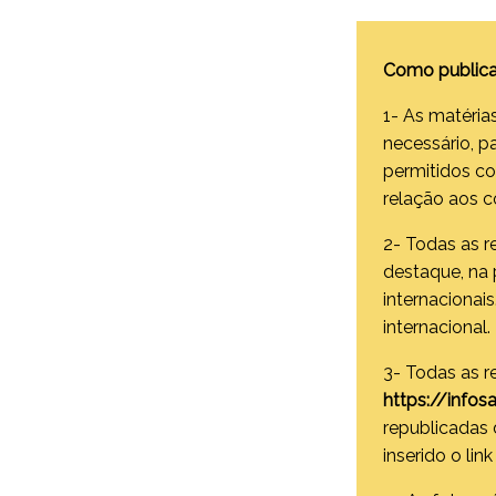
Como publica
1- As matérias
necessário, p
permitidos co
relação aos 
2- Todas as 
destaque, na 
internacionai
internacional.
3- Todas as r
https://infos
republicadas
inserido o lin