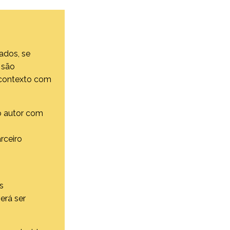
rados, se
 são
o contexto com
o autor com
s
rceiro
s
erá ser