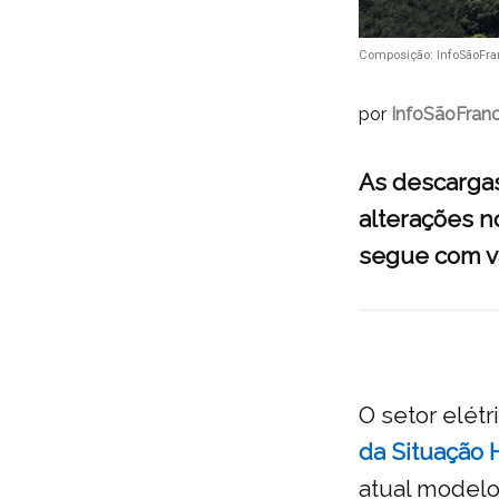
Composição: InfoSãoFran
por
InfoSãoFranc
As descargas
alterações n
segue com v
O setor elétr
da Situação 
atual modelo