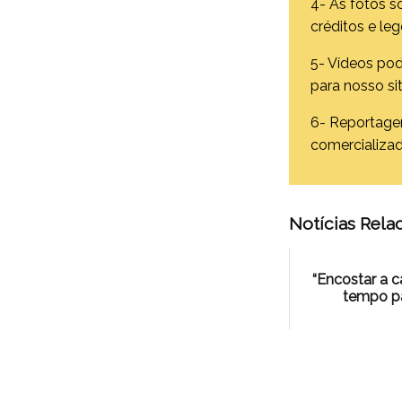
4- As fotos s
créditos e le
5- Vídeos pod
para nosso si
6- Reportage
comercializad
Notícias Rela
“Encostar a c
tempo p