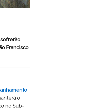
 sofrerão
ão Francisco
panhamento
anterá o
co no Sub-