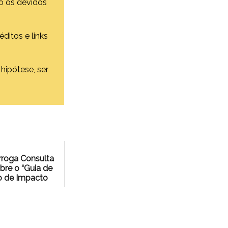
o os devidos
ditos e links
hipótese, ser
rroga Consulta
bre o “Guia de
o de Impacto
 Relação Causal
e R...