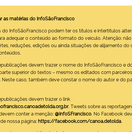
r as matérias do InfoSãoFrancisco
 do InfoSãoFrancisco podem ter os títulos e intertítulos alte
ara adequar o conteúdo ao formato do veículo. Atenção: não
rtes, reduções, edições ou ainda situações de alijamento d
conteúdos.
republicações devem trazer o nome do InfoSãoFrancisco e d
parte superior do textos – mesmo os editados com parceiro
s. Neste caso, também deve constar o nome do autor e do pa
epublicações devem trazer o link
aofrancisco.canoadetolda.org.br
. Tweets sobre as reportagen
 devem conter a menção:
@InfoSFrancisco
. No Facebook dev
k de nossa página:
https://facebook.com/canoa.detolda
.