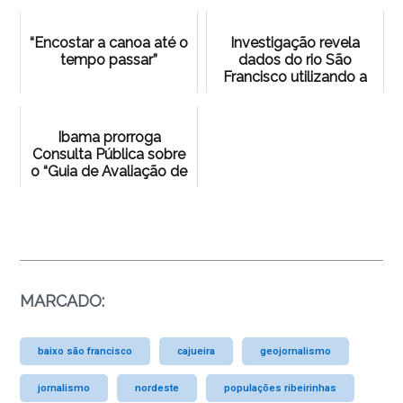
“Encostar a canoa até o
Investigação revela
tempo passar”
dados do rio São
Francisco utilizando a
LAI
Ibama prorroga
Consulta Pública sobre
o “Guia de Avaliação de
Impacto Ambiental:
Relação Causal de R...
MARCADO:
baixo são francisco
cajueira
geojornalismo
jornalismo
nordeste
populações ribeirinhas