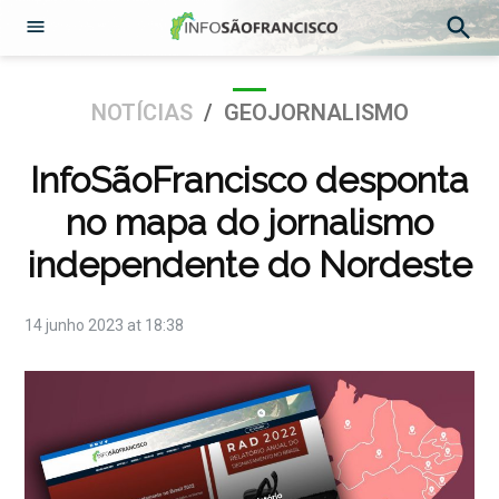
Abrir
Pesqu
Menu
Ir
para
POSTADO
NOTÍCIAS
/
GEOJORNALISMO
o
EM
conteúdo
InfoSãoFrancisco desponta
no mapa do jornalismo
independente do Nordeste
14 junho 2023 at 18:38