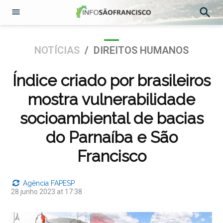
Abrir
Pesqu
Menu
Ir
para
POSTADO
NOTÍCIAS
/
DIREITOS HUMANOS
o
EM
conteúdo
Índice criado por brasileiros
mostra vulnerabilidade
socioambiental de bacias
do Parnaíba e São
Francisco
Agência FAPESP
28 junho 2023 at 17:38