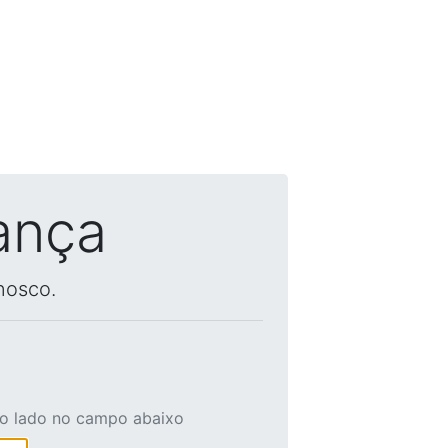
ança
nosco.
ao lado no campo abaixo