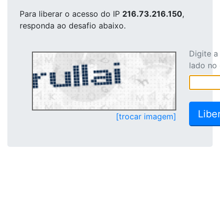
Para liberar o acesso
do IP
216.73.216.150
,
responda ao desafio abaixo.
Digite 
lado no
[trocar imagem]